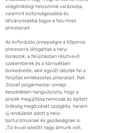
világörökésgi helyszínné varázsolja, 
valamint biztonságosabbá és 
látványosabbá tegye a falu híres 
pincesorait.
Az évfordulós ünnepségre a Kőporosi 
pincesorra látogattak a helyi 
borászok, a felújításban résztvevő 
szakemberek és a környékbeli 
borkedvelők, akik együtt idézték fel a 
felújítás emlékezetes pillanatait. Rák 
József polgármester ünnepi 
beszédében hangsúlyozta, hogy a 
pincék megújítása nemcsak az épített 
örökség megőrzését szolgálta, hanem 
új lendületet adott a helyi 
borturizmusnak és gazdaságnak is. 
„Tíz évvel ezelőtt nagy álmunk volt, 