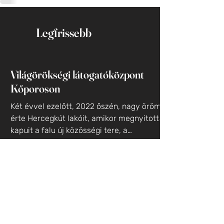
Legfrissebb
Világörökségi látogatóközpont
Kőporoson
Két évvel ezelőtt, 2022 őszén, nagy öröm
érte Hercegkút lakóit, amikor megnyitotta
kapuit a falu új közösségi tere, a
Világörökségi...
Barátságos dallamok
A Freundschaft Nemzetiségi Vegyeskórus
újabb szívmelengető előadást tartott a