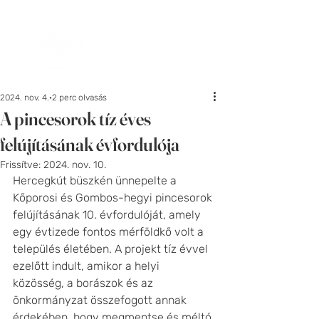
2024. nov. 4.
2 perc olvasás
A pincesorok tíz éves
felújításának évfordulója
Frissítve:
2024. nov. 10.
Hercegkút büszkén ünnepelte a 
Kőporosi és Gombos-hegyi pincesorok 
felújításának 10. évfordulóját, amely 
egy évtizede fontos mérföldkő volt a 
település életében. A projekt tíz évvel 
ezelőtt indult, amikor a helyi 
közösség, a borászok és az 
önkormányzat összefogott annak 
érdekében, hogy megmentse és méltó 