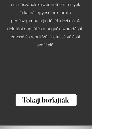
és a Tiszának köszönhetően, melyek
Tokajnál egyesülnek, ami a
penészgomba fejlődését idézi elő. A
délutáni napsütés a bogyók száradását,
édessé és rendkívül ízletessé válását
segíti elő.
Tokaji borfajták