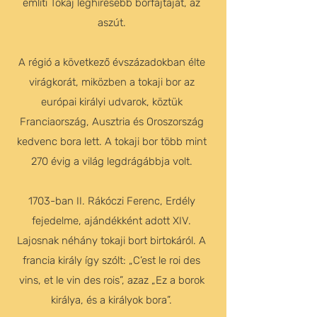
említi Tokaj leghíresebb borfajtáját, az
aszút.
A régió a következő évszázadokban élte
virágkorát, miközben a tokaji bor az
európai királyi udvarok, köztük
Franciaország, Ausztria és Oroszország
kedvenc bora lett. A tokaji bor több mint
270 évig a világ legdrágábbja volt.
1703-ban II. Rákóczi Ferenc, Erdély
fejedelme, ajándékként adott XIV.
Lajosnak néhány tokaji bort birtokáról. A
francia király így szólt: „C’est le roi des
vins, et le vin des rois”, azaz „Ez a borok
királya, és a királyok bora”.