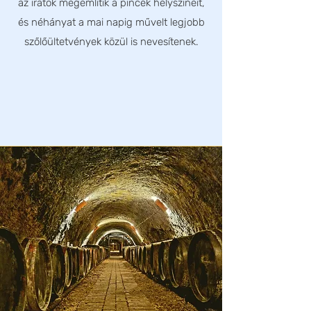
az iratok megemlítik a pincék helyszíneit,
és néhányat a mai napig művelt legjobb
szőlőültetvények közül is nevesítenek.