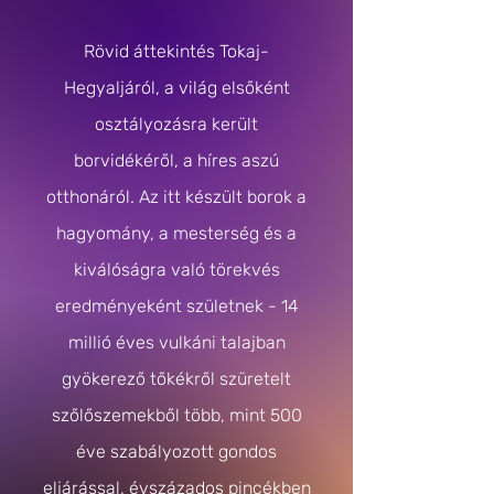
Rövid áttekintés Tokaj-
Hegyaljáról, a világ elsőként
osztályozásra került
borvidékéről, a híres aszú
otthonáról. Az itt készült borok a
hagyomány, a mesterség és a
kiválóságra való törekvés
eredményeként születnek - 14
millió éves vulkáni talajban
gyökerező tőkékről szüretelt
szőlőszemekből több, mint 500
éve szabályozott gondos
eljárással, évszázados pincékben