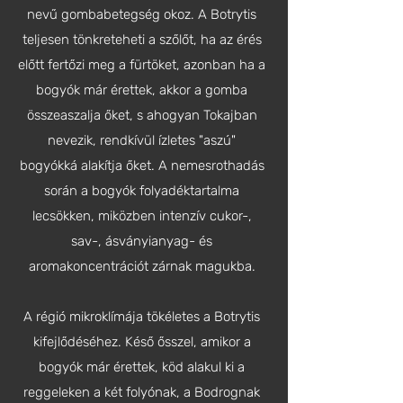
nevű gombabetegség okoz. A Botrytis
teljesen tönkreteheti a szőlőt, ha az érés
előtt fertőzi meg a fürtöket, azonban ha a
bogyók már érettek, akkor a gomba
összeaszalja őket, s ahogyan Tokajban
nevezik, rendkívül ízletes "aszú"
bogyókká alakítja őket. A nemesrothadás
során a bogyók folyadéktartalma
lecsökken, miközben intenzív cukor-,
sav-, ásványianyag- és
aromakoncentrációt zárnak magukba.
A régió mikroklímája tökéletes a Botrytis
kifejlődéséhez. Késő ősszel, amikor a
bogyók már érettek, köd alakul ki a
reggeleken a két folyónak, a Bodrognak