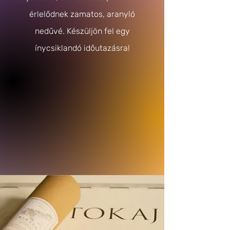
érlelődnek zamatos, aranyló
nedűvé.
Készüljön fel egy
ínycsiklandó időutazásra!