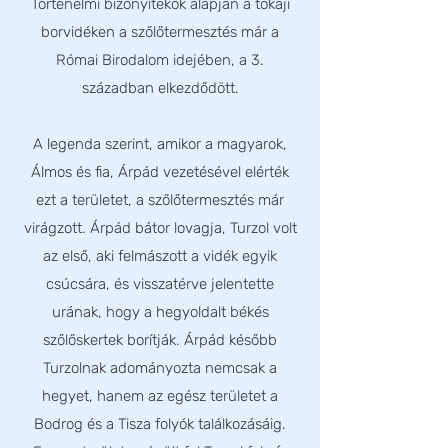
Történelmi bizonyítékok alapján a tokaji
borvidéken a szőlőtermesztés már a
Római Birodalom idejében, a 3.
században elkezdődött.
A legenda szerint, amikor a magyarok,
Álmos és fia, Árpád vezetésével elérték
ezt a területet, a szőlőtermesztés már
virágzott. Árpád bátor lovagja, Turzol volt
az első, aki felmászott a vidék egyik
csúcsára, és visszatérve jelentette
urának, hogy a hegyoldalt békés
szőlőskertek borítják. Árpád később
Turzolnak adományozta nemcsak a
hegyet, hanem az egész területet a
Bodrog és a Tisza folyók találkozásáig.