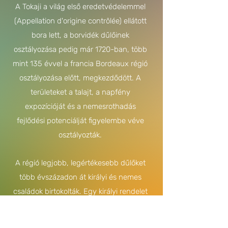
A Tokaji a világ első eredetvédelemmel
(Appellation d'origine contrôlée) ellátott
bora lett, a borvidék dűlőinek
osztályozása pedig már 1720-ban, több
mint 135 évvel a francia Bordeaux régió
osztályozása előtt, megkezdődött. A
területeket a talajt, a napfény
expozícióját és a nemesrothadás
fejlődési potenciálját figyelembe véve
osztályozták.
A régió legjobb, legértékesebb dűlőket
több évszázadon át királyi és nemes
családok birtokolták. Egy királyi rendelet
1757-ben hozta létre a zárt termelési
körzetet Tokajban.