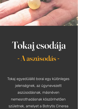
Tokaj csodája
-
-
A aszúsodás
Tokaj egyedülálló borai egy különleges
jelenségnek, az úgynevezett
aszúsodásnak, másnéven
nemesrothadásnak köszönhetően
születnek, amelyet a Botrytis Cinerea