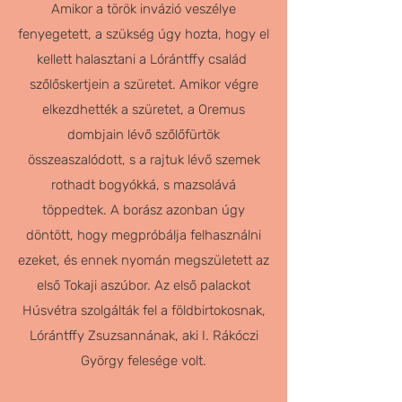
Amikor a török invázió veszélye
fenyegetett, a szükség úgy hozta, hogy el
kellett halasztani a Lórántffy család
szőlőskertjein a szüretet. Amikor végre
elkezdhették a szüretet, a Oremus
dombjain lévő szőlőfürtök
összeaszalódott, s a rajtuk lévő szemek
rothadt bogyókká, s mazsolává
töppedtek. A borász azonban úgy
döntött, hogy megpróbálja felhasználni
ezeket, és ennek nyomán megszületett az
első Tokaji aszúbor. Az első palackot
Húsvétra szolgálták fel a földbirtokosnak,
Lórántffy Zsuzsannának, aki I. Rákóczi
György felesége volt.